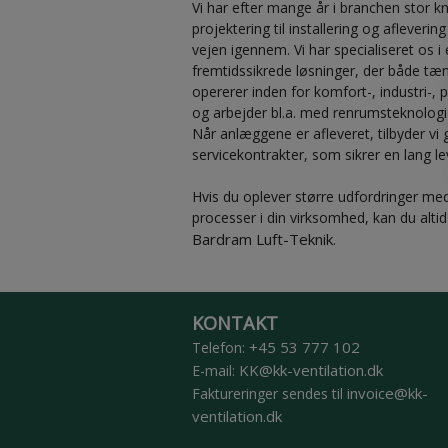
Vi har efter mange år i branchen stor k
projektering til installering og afleveri
vejen igennem. Vi har specialiseret os i
fremtidssikrede løsninger, der både tæ
opererer inden for komfort-, industri-,
og arbejder bl.a. med renrumsteknologi 
Når anlæggene er afleveret, tilbyder vi 
servicekontrakter, som sikrer en lang l
Hvis du oplever større udfordringer med 
processer i din virksomhed, kan du alti
Bardram Luft-Teknik
.
​KONTAKT
+45 53 777 102
​Telefon:
KK@kk-ventilation.dk
E-mail:
invoice@kk-
Faktureringer sendes til
ventilation.dk