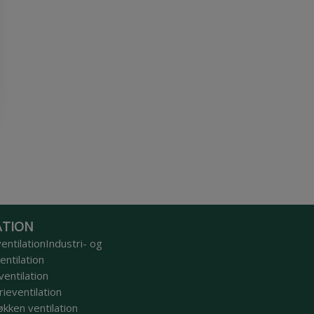
ATION
entilation
Industri- og
ntilation
entilation
ieventilation
økken ventilation