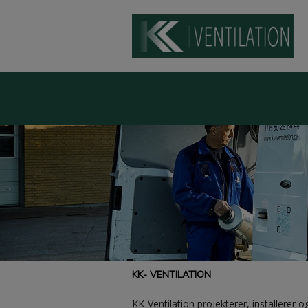
Hop
til
indholdet
KK- VENTILATION
KK-Ventilation projekterer, installerer o