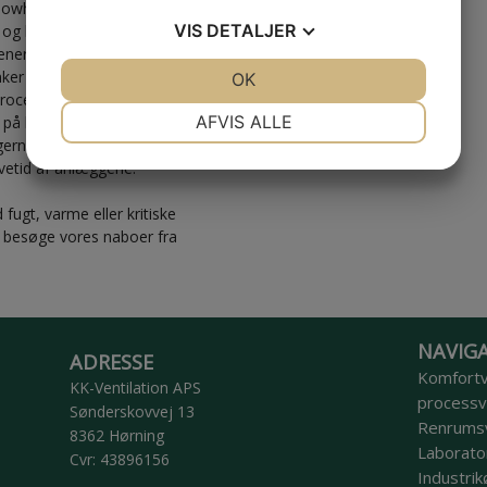
nowhow. Vi er typisk med fra
VIS
DETALJER
ng og kan rådgive kunden hele
 energioptimering og kan tilbyde
nker på miljøet og økonomien. Vi
JA
NEJ
OK
JA
NEJ
 proces- og storkøkkenventilation
NØDVENDIGE
PRÆFERENCER
AFVIS ALLE
på hospitaler og laboratorier.
gerne attraktive
JA
NEJ
JA
NEJ
evetid af anlæggene.
MARKETING
STATISTIK
fugt, varme eller kritiske
d besøge vores naboer fra
NAVIG
ADRESSE
Komfortv
​KK-Ventilation APS
processve
Sønderskovvej 13
Renrumsv
8362 Hørning
Laborator
Cvr: 43896156
Industrik