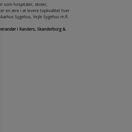
r som hospitaler, skoler,
r en ære i at levere topkvalitet hver
k, Aarhus Sygehus, Vejle Sygehus m.fl.
leverandør i Randers, Skanderborg &