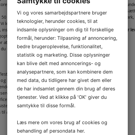
Samtykke til cookies
orer.
Vi har mange faste kunder. Kunde
ingeniørvirksomheder mv. Vi sætte
Vi og vores samarbejdspartnere bruger
0 år, hvor kvalitet, stabilitet og
gang og har bl.a. leveret til Star
teknologier, herunder cookies, til at
 Vi leverer ventilationsanlæg og
indsamle oplysninger om dig til forskellige
, institutioner, hospitaler og
KK- Ventilation | din ventilator 
gioptimering som en af vores
Aarhus
formål, herunder: Tilpasning af annoncering,
r at du bruger den helt passende
bedre brugeroplevelse, funktionalitet,
u unødvendige udgifter.
statistik og marketing. Disse oplysninger
kan blive delt med annoncerings- og
analysepartnere, som kan kombinere dem
leste er GMP certificeret. Vores
med data, du tidligere har givet dem eller
og kender derfor vores krav til
kender vores faste kunder godt
de har indsamlet gennem din brug af deres
 service. Mange af vores kunder
tjenester. Ved at klikke på 'OK' giver du
ificeret rådgivning og hurtig
samtykke til disse formål.
sisterende anlæg, men også i
 til at passe dine behov.
Læs mere om vores brug af cookies og
behandling af persondata
her
.