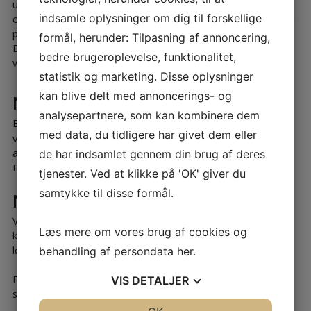
udløses, hvis de ønskede trykforhold eller renhedskrav ikke er
indsamle oplysninger om dig til forskellige
opfyldt. Renrumsteknologi / luftrenser giver en stor tryghed for
personalet.
formål, herunder: Tilpasning af annoncering,
Der findes rigtig mange filterkvaliteter, og vi rådgiver omkring
bedre brugeroplevelse, funktionalitet,
valg af disse i forhold til kravene til renhed og hygiejne
statistik og marketing. Disse oplysninger
kan blive delt med annoncerings- og
Nedkøling og varmegenvinding
analysepartnere, som kan kombinere dem
Er der ønsker eller krav om nedkøling af luft, kan
med data, du tidligere har givet dem eller
ventilationsanlæg
leveres med integreret køleanlæg eller split-
anlæg. Kompressor placeres i disse tilfælde udenfor.
de har indsamlet gennem din brug af deres
Der kan installeres varmegenvinding via væskekoblede flader.
tjenester. Ved at klikke på 'OK' giver du
samtykke til disse formål.
Nem styring af ventilationsanlæg
Ventilationsanlæg styres via brugerbetjente styrepaneler eller
Læs mere om vores brug af cookies og
kobles på centralt styrede CTS-automatikanlæg. Begge
løsninger kan etableres, så de kan overvåges via internettet.
behandling af persondata
her
.
Du er altid velkommen til at give os et kald, så finder vi
VIS
DETALJER
sammen en ventilation til jeres behov
JA
NEJ
JA
NEJ