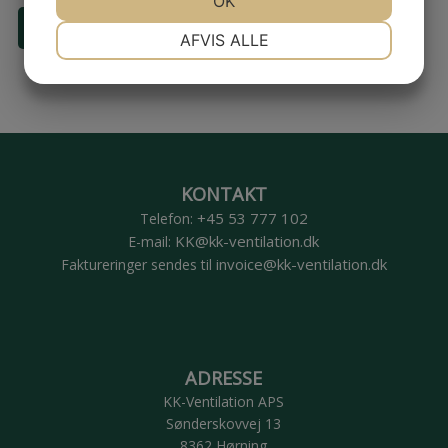
OK
Ring til 53 77 71 02
NØDVENDIGE
PRÆFERENCER
AFVIS ALLE
JA
NEJ
JA
NEJ
MARKETING
STATISTIK
​KONTAKT
+45 53 777 102
​Telefon:
KK@kk-ventilation.dk
E-mail:
invoice@kk-ventilation.dk
Faktureringer sendes til
ADRESSE
​KK-Ventilation APS
Sønderskovvej 13
8362 Hørning