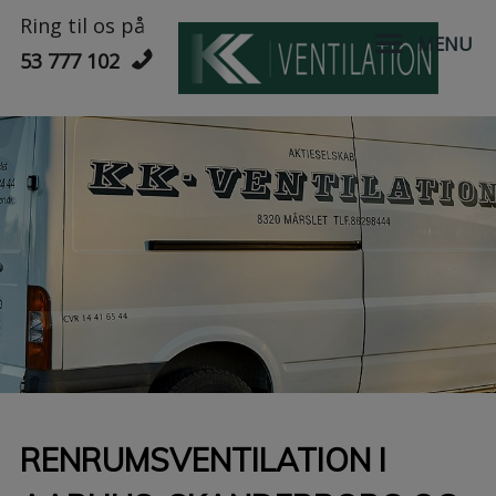
Hop
Ring til os på
til
MENU
53 777 102
indholdet
RENRUMSVENTILATION I